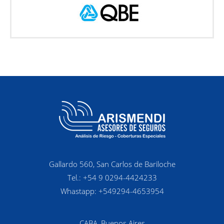
Gallardo 560, San Carlos de Bariloche
Tel.: +54 9 0294-4424233
Whastapp: +549294-4653954
CABA, Buenos Aires