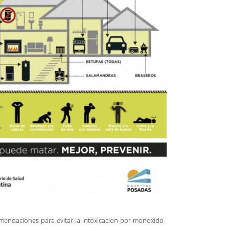
omendaciones-para-evitar-la-intoxicacion-por-monoxido-