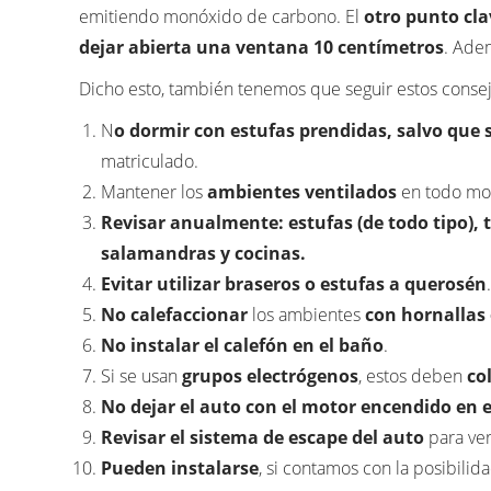
emitiendo monóxido de carbono. El
otro punto cla
dejar abierta una ventana 10 centímetros
. Adem
Dicho esto, también tenemos que seguir estos consej
N
o dormir con estufas prendidas, salvo que 
matriculado.
Mantener los
ambientes ventilados
en todo mo
Revisar anualmente: estufas (de todo tipo), 
salamandras y cocinas.
Evitar utilizar braseros o estufas a querosén
No calefaccionar
los ambientes
con hornallas 
No instalar el calefón en el baño
.
Si se usan
grupos electrógenos
, estos deben
co
No dejar el auto con el motor encendido en e
Revisar el sistema de escape del auto
para veri
Pueden instalarse
, si contamos con la posibilid