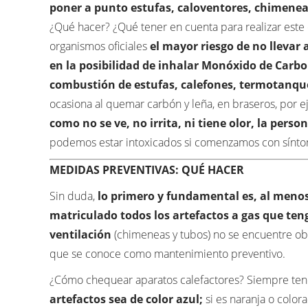
poner a punto estufas, caloventores, chimeneas,
¿Qué hacer? ¿Qué tener en cuenta para realizar este
organismos oficiales
el mayor riesgo de no llevar
en la posibilidad de inhalar Monóxido de Carbo
combustión de estufas, calefones, termotanque
ocasiona al quemar carbón y leña, en braseros, por 
como no se ve, no irrita, ni tiene olor, la perso
podemos estar intoxicados si comenzamos con sínto
MEDIDAS PREVENTIVAS: QUÉ HACER
Sin duda,
lo primero y fundamental es, al menos 
matriculado todos los artefactos a gas que teng
ventilación
(chimeneas y tubos) no se encuentre obst
que se conoce como mantenimiento preventivo.
¿Cómo chequear aparatos calefactores? Siempre t
artefactos sea de color azul;
si es naranja o color