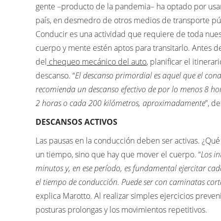
gente –producto de la pandemia– ha optado por usar 
país, en desmedro de otros medios de transporte púb
Conducir es una actividad que requiere de toda nuest
cuerpo y mente estén aptos para transitarlo. Antes
del
chequeo mecánico del auto
, planificar el itiner
descanso. “
El descanso primordial es aquel que el cond
recomienda un descanso efectivo de por lo menos 8 hor
2 horas o cada 200 kilómetros, aproximadamente
”, d
DESCANSOS ACTIVOS
Las pausas en la conducción deben ser activas. ¿Qué
un tiempo, sino que hay que mover el cuerpo. “
Los i
minutos y, en ese período, es fundamental ejercitar cad
el tiempo de conducción. Puede ser con caminatas cort
explica Marotto. Al realizar simples ejercicios prev
posturas prolongas y los movimientos repetitivos.