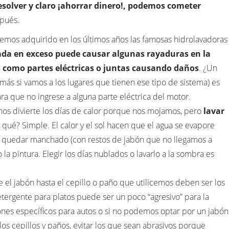
resolver y claro ¡ahorrar dinero!, podemos cometer
spués.
emos adquirido en los últimos años las famosas hidrolavadoras
ada en exceso puede causar algunas rayaduras en la
os como partes eléctricas o juntas causando daños
. ¿Un
(más si vamos a los lugares que tienen ese tipo de sistema) es
para que no ingrese a alguna parte eléctrica del motor.
nos divierte los días de calor porque nos mojamos, pero
lavar
 qué? Simple. El calor y el sol hacen que el agua se evapore
 quedar manchado (con restos de jabón que no llegamos a
 la pintura. Elegir los días nublados o lavarlo a la sombra es
el jabón hasta el cepillo o paño que utilicemos deben ser los
etergente para platos puede ser un poco “agresivo” para la
nes específicos para autos o si no podemos optar por un jabón
 los cepillos y paños, evitar los que sean abrasivos porque